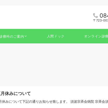
08
〒723-0
人間ドック
オンライン診
診療科のご案内
正月休みについて
月休みについて下記の通りお知らせ致します。 須波宗斉会病院 宗斉会須波