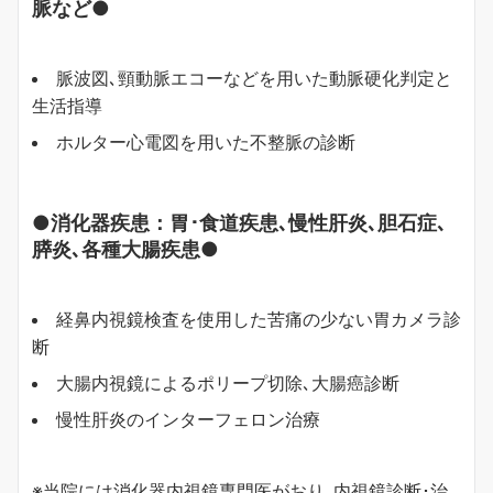
脈など●
脈波図､頸動脈エコーなどを用いた動脈硬化判定と
生活指導
ホルター心電図を用いた不整脈の診断
●消化器疾患：胃･食道疾患､慢性肝炎､胆石症､
膵炎､各種大腸疾患●
経鼻内視鏡検査を使用した苦痛の少ない胃カメラ診
断
大腸内視鏡によるポリープ切除､大腸癌診断
慢性肝炎のインターフェロン治療
※当院には消化器内視鏡専門医がおり､内視鏡診断･治